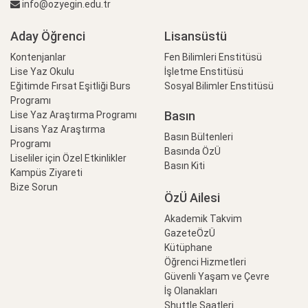
info@ozyegin.edu.tr
Aday Öğrenci
Lisansüstü
Kontenjanlar
Fen Bilimleri Enstitüsü
Lise Yaz Okulu
İşletme Enstitüsü
Eğitimde Fırsat Eşitliği Burs
Sosyal Bilimler Enstitüsü
Programı
Basın
Lise Yaz Araştırma Programı
Lisans Yaz Araştırma
Basın Bültenleri
Programı
Basında ÖzÜ
Liseliler için Özel Etkinlikler
Basın Kiti
Kampüs Ziyareti
Bize Sorun
ÖzÜ Ailesi
Akademik Takvim
GazeteÖzÜ
Kütüphane
Öğrenci Hizmetleri
Güvenli Yaşam ve Çevre
İş Olanakları
Shuttle Saatleri