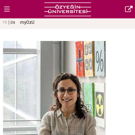
myOzU
TR
EN