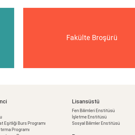
Fakülte Broşürü
nci
Lisansüstü
Fen Bilimleri Enstitüsü
lu
İşletme Enstitüsü
at Eşitliği Burs Programı
Sosyal Bilimler Enstitüsü
ştırma Programı