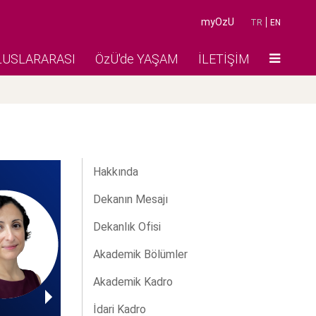
myOzU
TR
EN
LUSLARARASI
ÖzÜ'de YAŞAM
İLETİŞİM
Hakkında
Dekanın Mesajı
Dekanlık Ofisi
Akademik Bölümler
Akademik Kadro
İdari Kadro