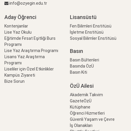
info@ozyegin.edu.tr
Aday Öğrenci
Lisansüstü
Kontenjanlar
Fen Bilimleri Enstitüsü
Lise Yaz Okulu
İşletme Enstitüsü
Eğitimde Fırsat Eşitliği Burs
Sosyal Bilimler Enstitüsü
Programı
Basın
Lise Yaz Araştırma Programı
Lisans Yaz Araştırma
Basın Bültenleri
Programı
Basında ÖzÜ
Liseliler için Özel Etkinlikler
Basın Kiti
Kampüs Ziyareti
Bize Sorun
ÖzÜ Ailesi
Akademik Takvim
GazeteÖzÜ
Kütüphane
Öğrenci Hizmetleri
Güvenli Yaşam ve Çevre
İş Olanakları