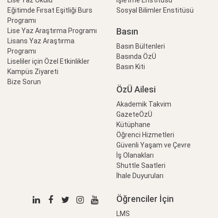
Lise Yaz Okulu
İşletme Enstitüsü
Eğitimde Fırsat Eşitliği Burs
Sosyal Bilimler Enstitüsü
Programı
Basın
Lise Yaz Araştırma Programı
Lisans Yaz Araştırma
Basın Bültenleri
Programı
Basında ÖzÜ
Liseliler için Özel Etkinlikler
Basın Kiti
Kampüs Ziyareti
Bize Sorun
ÖzÜ Ailesi
Akademik Takvim
GazeteÖzÜ
Kütüphane
Öğrenci Hizmetleri
Güvenli Yaşam ve Çevre
İş Olanakları
Shuttle Saatleri
İhale Duyuruları
Öğrenciler İçin
LMS