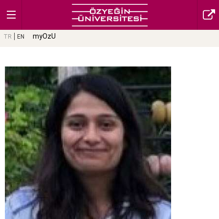
myOzU
TR
EN