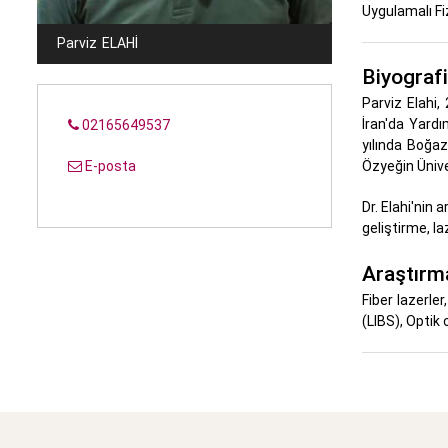
Uygulamalı Fiz
Parviz
ELAHİ
Biyografi
Parviz Elahi,
İran'da Yardı
02165649537
yılında Boğaz
E-posta
Özyeğin Ünive
Dr. Elahi'nin
geliştirme, la
Araştırma
Fiber lazerle
(LIBS), Optik 