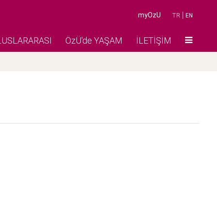
myOzU
TR
EN
LUSLARARASI
ÖzÜ'de YAŞAM
İLETİŞİM