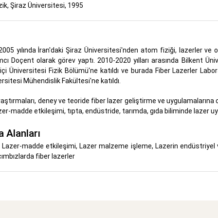
ik, Şiraz Üniversitesi, 1995
 2005 yılında İran'daki Şiraz Üniversitesi'nden atom fiziği, lazerler ve
mcı Doçent olarak görev yaptı. 2010-2020 yılları arasında Bilkent Üniv
içi Üniversitesi Fizik Bölümü'ne katıldı ve burada Fiber Lazerler Labor
rsitesi Mühendislik Fakültesi'ne katıldı.
 araştırmaları, deney ve teoride fiber lazer geliştirme ve uygulamalarına
zer-madde etkileşimi, tıpta, endüstride, tarımda, gıda biliminde lazer uy
 Alanları
r, Lazer-madde etkileşimi, Lazer malzeme işleme, Lazerin endüstriyel
cımbızlarda fiber lazerler