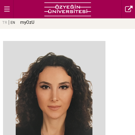
myOzU
TR
EN