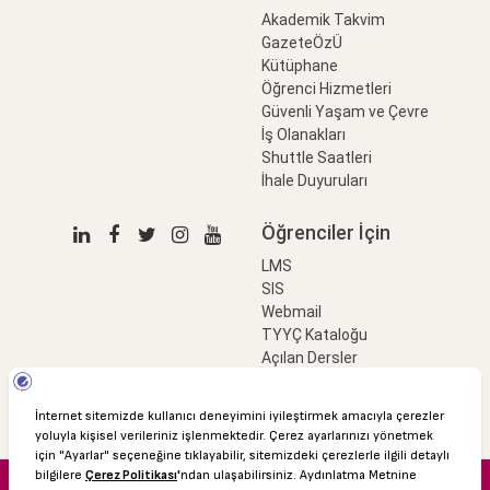
Akademik Takvim
GazeteÖzÜ
Kütüphane
Öğrenci Hizmetleri
Güvenli Yaşam ve Çevre
İş Olanakları
Shuttle Saatleri
İhale Duyuruları
Öğrenciler İçin
LMS
SIS
Webmail
TYYÇ Kataloğu
Açılan Dersler
LinkProfessional
e-Ödeme
© 2016 Özyeğin Üniversitesi