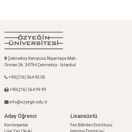
Çekmeköy Kampüsü Nişantepe Mah.
Orman Sk. 34794 Çekmeköy - İstanbul
+90(216) 564 90 00
+90(216) 564 99 99
info@ozyegin.edu.tr
Aday Öğrenci
Lisansüstü
Kontenjanlar
Fen Bilimleri Enstitüsü
Lise Yaz Okulu
İşletme Enstitüsü