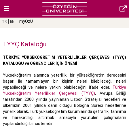
myOzU
TR
EN
TYYÇ Kataloğu
TÜRKİYE YÜKSEKÖĞRETİM YETERLİLİKLER ÇERÇEVESİ (TYYÇ)
KATALOĞU ve ÖĞRENCİLER İÇİN ÖNEMİ
Yükseköğretim alanında yeterlilik, bir yükseköğretim derecesini
başarı ile tamamlayan bir kişinin neleri bilebileceği, neleri
yapabileceği ve nelere yetkin olabileceğini ifade eder.
Türkiye
Yükseköğretim Yeterlilikler Çerçevesi (TYYÇ)
, Avrupa Birliği
tarafından 2000 yılında yayınlanan Lizbon Stratejisi hedefleri ve
ülkemizin 2001 yılında dahil olduğu Bologna Süreci hedeflerine
yönelik olarak, Türk yükseköğretim kurumlarında şeffaflık, tanınma
ve hareketliliği artırmak amacıyla yürütülen çalışmaların
yapılandırıldığı bir sistemdir.