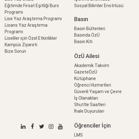
Eğitimde Fırsat Eşitliği Burs
Sosyal Bilimler Enstitüsü
Programı
Basın
Lise Yaz Araştırma Programı
Lisans Yaz Araştırma
Basın Bültenleri
Programı
Basında ÖzÜ
Liseliler için Özel Etkinlikler
Basın Kiti
Kampüs Ziyareti
Bize Sorun
ÖzÜ Ailesi
Akademik Takvim
GazeteÖzÜ
Kütüphane
Öğrenci Hizmetleri
Güvenli Yaşam ve Çevre
İş Olanakları
Shuttle Saatleri
İhale Duyuruları
Öğrenciler İçin
LMS