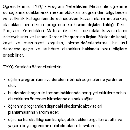
Öğrencilerimiz TYYÇ - Program Yeterlilikleri Matrisi ile öğrenme
sonuçlarına odaklanarak mezun oldukları programdan bilgi, beceri
ve yetkinlik kategorilerinde edinecekleri kazanımlarını incelerken,
alacakları her dersin programa katkısının ilişkilendirildiği Ders-
Program Yeterlilikleri Matrisi ile ders bazındaki kazanımlarını
irdeleyebilirler ve Lisans Derece Programına İlişkin Bilgiler ile kabul,
kayıt ve mezuniyet koşulları, ölçme-değerlendirme, bir üst
dereceye geçiş ve istihdam olanakları hakkında özet bilgilere
erişebilirler.
TYYÇ Kataloğu öğrencilerimizin
eğitim programlarını ve derslerini bilinçli seçmelerine yardımcı
olur;
bu dersleri başarı ile tamamladıklarında hangi yeterliliklere sahip
olacaklarını önceden bilmelerine olanak sağlar;
öğrenim programları dışındaki akademik aktiviteleri
planlamalarına yardım eder;
öğrenci hareketliliği için karşılaşabilecekleri engelleri azaltır ve
yaşam boyu öğrenime dahil olmalarını teşvik eder;